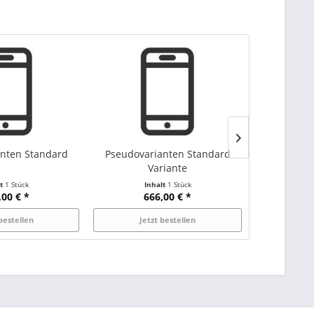
anten Standard
Pseudovarianten Standard
Pseudova
Variante
V
lt
1 Stück
Inhalt
1 Stück
I
,00 € *
666,00 € *
4
bestellen
Jetzt bestellen
Jet