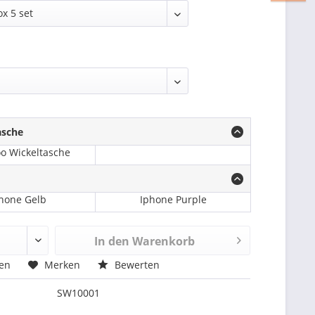
asche
o Wickeltasche
hone Gelb
Iphone Purple
In den
Warenkorb
hen
Merken
Bewerten
SW10001