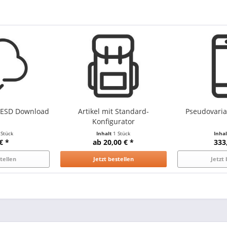
t ESD Download
Artikel mit Standard-
Pseudovari
Konfigurator
 Stück
Inhalt
1 Stück
Inha
€ *
ab 20,00 € *
333
stellen
Jetzt bestellen
Jetzt 