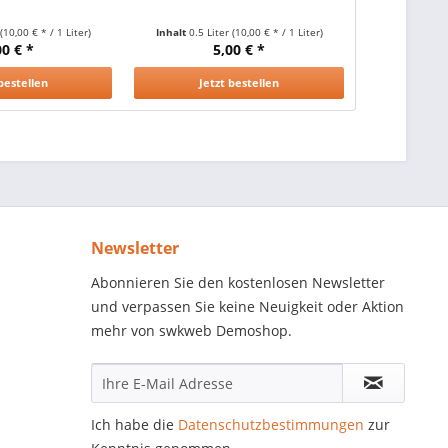
r
(10,00 € * / 1 Liter)
Inhalt
0.5 Liter
(10,00 € * / 1 Liter)
00 € *
5,00 € *
2
bestellen
Jetzt bestellen
Jet
Newsletter
Abonnieren Sie den kostenlosen Newsletter
und verpassen Sie keine Neuigkeit oder Aktion
mehr von swkweb Demoshop.
Ich habe die
Datenschutzbestimmungen
zur